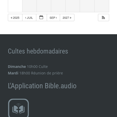
2025
JUIL
SEP
2027
Cultes hebdomadaires
Dimanche
10h00 Culte
Mardi
18h00 Réunion de prière
L'Application Bible.audio